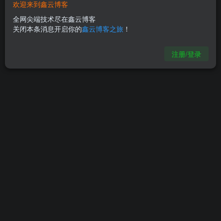
欢迎来到鑫云博客
Hi！请先登录
全网尖端技术尽在鑫云博客
关闭本条消息开启你的
鑫云博客之旅
！
登录
注册
注册/登录