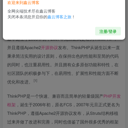
欢迎来到鑫云博客
全网尖端技术尽在鑫云博客
关闭本条消息开启你的
鑫云博客之旅
！
注册/登录
最早诞生于2006年初，2007年元旦正式更名为ThinkPHP，
并且遵循Apache2
开源协议
发布。ThinkPHP从诞生以来一直
秉承简洁实用的设计原则，在保持出色的性能和至简的代码
的同时，也注重易用性。并且拥有众多原创功能和特性，在
社区团队的积极参与下，在易用性、扩展性和性能方面不断
[1]
优化和改进。
ThinkPHP是一个快速、兼容而且简单的轻量级国产
PHP开发
框架
，诞生于2006年初，原名FCS，2007年元旦正式更名为
ThinkPHP，遵循Apache2开源协议发布，从Struts结构移植
过来并做了改进和完善，同时也借鉴了国外很多优秀的框架