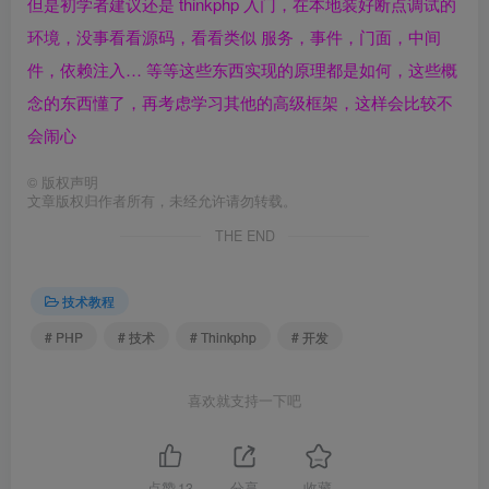
但是初学者建议还是 thinkphp 入门，在本地装好断点调试的
环境，没事看看源码，看看类似 服务，事件，门面，
中间
件
，
依赖注入
… 等等这些东西实现的原理都是如何，这些概
念的东西懂了，再考虑学习其他的高级框架，这样会比较不
会闹心
©
版权声明
文章版权归作者所有，未经允许请勿转载。
THE END
技术教程
# PHP
# 技术
# Thinkphp
# 开发
喜欢就支持一下吧
点赞
13
分享
收藏