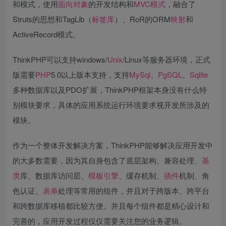
和模式，使用
面向对象
的开发结构和
MVC模式
，融合了
Struts的思想和TagLib（
标签库
）、RoR的ORM
映射
和
ActiveRecord模式。
ThinkPHP可以支持windows/
Unix
/Linux等服务器环境，正式
版需要
PHP
5.0以上版本支持，支持
MySql
、
PgSQL
、
Sqlite
多种数据库以及PDO扩展，ThinkPHP框架本身没有什么特
别模块要求，具体的应用系统运行环境要求视开发所涉及的
模块。
作为一个整体开发解决方案，ThinkPHP能够解决应用开发中
的大多数需要，因为其自身包含了底层架构、兼容处理、
基
类
库、数据库访问层、
模板引擎
、缓存机制、
插件
机制、角
色认证、
表单
处理等常用的组件，并且对于跨版本、跨平台
和跨数据库移植都比较方便。并且每个组件都是精心设计和
完善的，应用开发过程仅仅需要关注您的业务逻辑。