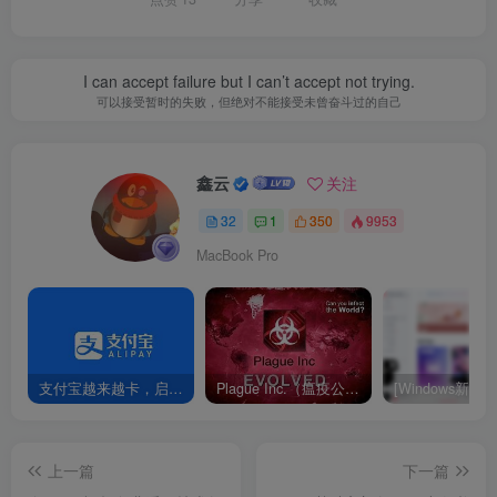
I can accept failure but I can’t accept not trying.
可以接受暂时的失败，但绝对不能接受未曾奋斗过的自己
鑫云
关注
32
1
350
9953
MacBook Pro
支付宝越来越卡，启动速度慢，首页太繁乱，如何优化？
Plague Inc.（瘟疫公司）PC电脑版绝版资源
上一篇
下一篇